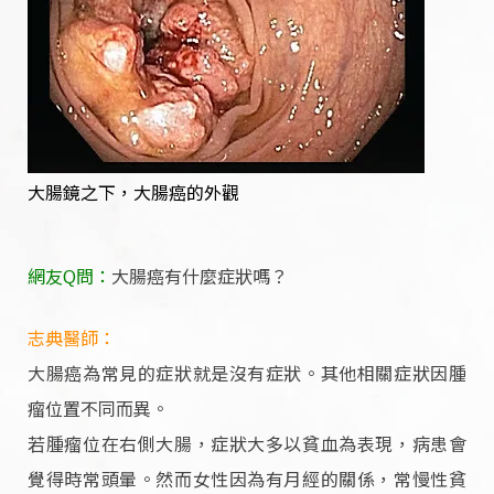
大腸鏡之下，大腸癌的外觀
網友Q問：
大腸癌有什麼症狀嗎？
志典醫師：
大腸癌為常見的症狀就是沒有症狀。其他相關症狀因腫
瘤位置不同而異。
若腫瘤位在右側大腸，症狀大多以貧血為表現，病患會
覺得時常頭暈。然而女性因為有月經的關係，常慢性貧