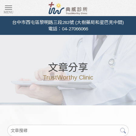
典威診所-
台中市西屯區黎明路三段283號 (大樹藥局和星巴克中間)
電話：04-27066066
文章分享