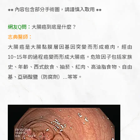
⁕⁕ 內容包含部分手術圖，請謹慎入取用 ⁕⁕
網友Q問：
大腸癌到底是什麼？
志典醫師：
大腸癌是大腸黏膜層因基因突變而形成瘜肉，經由
10~15年的過程癌變而形成大腸癌。危險因子包括家族
史、年齡、西式飲食、抽菸、紅肉、高油脂食物、自由
基、亞硝酸鹽（防腐劑）...等等。