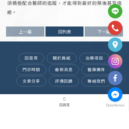
須積極配合醫師的追蹤，才能得到最好的預後甚至痊
癒。
台中大腸癌治療,西屯大腸癌治療
上一篇
回列表
下一篇
回首頁
關於典威
治療項目
門診時間
最新消息
醫療團隊
文章分享
評價回饋
聯絡我們
台中市西屯區黎明路三段283號(大樹藥局和
星巴克中間)
回首頁
痔瘡
台中痔瘡
痔瘡治療
台中痔瘡治療
雷射痔瘡
台中痔瘡微創
台中微創痔瘡手術