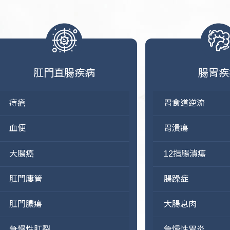
肛門直腸疾病
腸胃疾
痔瘡
胃食道逆流
血便
胃潰瘍
大腸癌
12指腸潰瘍
肛門廔管
腸躁症
肛門膿瘍
大腸息肉
急慢性肛裂
急慢性胃炎