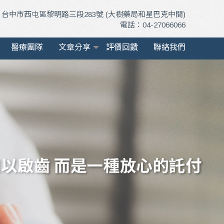
治療
台中市西屯區黎明路三段283號 (大樹藥局和星巴克中間)
電話：04-27066066
醫療團隊
文章分享
評價回饋
聯絡我們