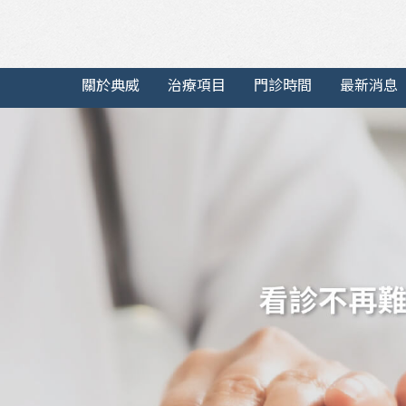
瘡,痔瘡治療,台中痔瘡,台中痔瘡
關於典威
治療項目
門診時間
最新消息