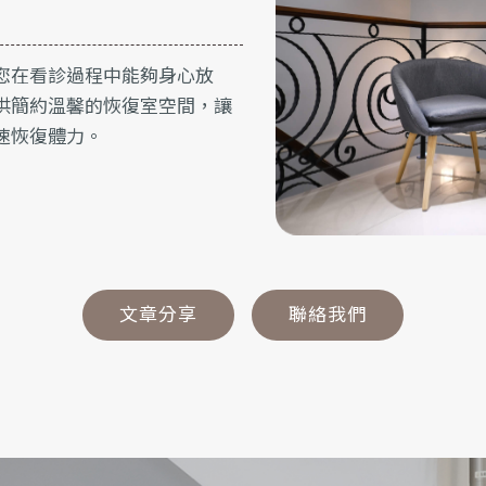
您在看診過程中能夠身心放
供簡約溫馨的恢復室空間，讓
速恢復體力。
文章分享
聯絡我們