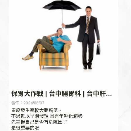
保胃大作戰 | 台中腸胃科 | 台中肝膽
腸胃科 | 台中胃鏡檢查
發佈：2024/08/07
胃癌發生率較大腸癌低，
不過難以早期發現 且有年輕化趨勢
先掌握自己是否有危險因子
是很重要的喔