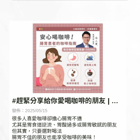
#趕緊分享給你愛喝咖啡的朋友 | 台
中腸胃科
發佈：2025/05/15
很多人喜愛咖啡卻擔心腸胃不適
尤其是胃食道逆流、胃酸過多或腸胃敏感的朋友
但其實，只要選對喝法
腸胃不佳的朋友也能享受咖啡的美味！