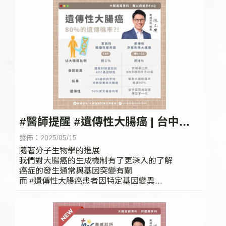
#醫師提醒 #遺傳性大腸癌 | 台中大
腸癌檢查,台中大腸鏡檢查
發佈：2025/05/15
隨著分子生物學的進展
我們對大腸癌的生成機制有了更深入的了解
癌症的發生通常與基因突變有關
而 #遺傳性大腸癌患者因特定基因變異
罹癌風險大幅提