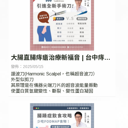
大腸直腸痔瘡治療新福音 | 台中痔瘡,
台中痔瘡治療
發佈：2025/05/15
諧波刀(Harmonic Scalpel，也稱超音波刀）
外型似剪刀
其原理是在儀器尖端刀片的超音波能量振動
使蛋白質氫鍵變性、斷裂、變性蛋白凝固