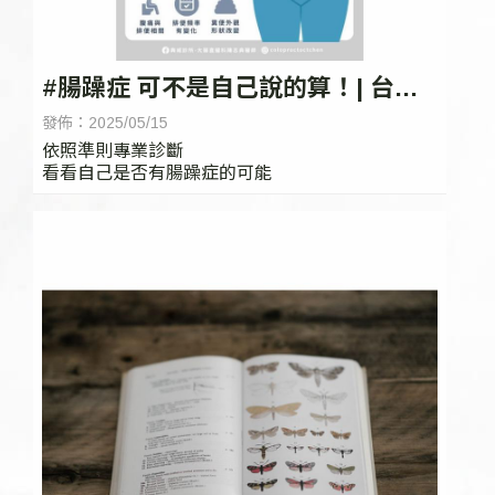
#腸躁症 可不是自己說的算！| 台中
腸胃科推薦
發佈：2025/05/15
依照準則專業診斷
看看自己是否有腸躁症的可能