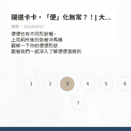
腸道卡卡，「便」化無常？！| 大腸
直腸外科 | 台中微創痔瘡手術
發佈：2024/08/07
便便也有不同形狀喔~
上完廁所後別急著沖馬桶
觀察一下你的便便形狀
跟著我們一起深入了解便便潛規則
1
2
3
4
5
6
7