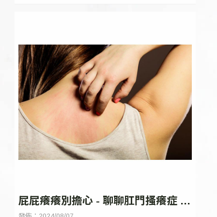
屁屁癢癢別擔心 - 聊聊肛門搔癢症 |
台中痔瘡微創 | 台中微創痔瘡手術
發佈：2024/08/07