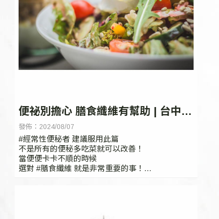
便祕別擔心 膳食纖維有幫助 | 台中痔
瘡診所 | 台中便祕門診
發佈：2024/08/07
#經常性便秘者 建議服用此篇
不是所有的便秘多吃菜就可以改善！
當便便卡卡不順的時候
選對 #膳食纖維 就是非常重要的事！
立即來看看自己需要哪