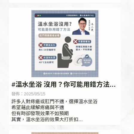
#溫水坐浴 沒用？你可能用錯方法！
| 台中痔瘡,台中痔瘡診所
發佈：2025/05/15
許多人對痔瘡或肛門不適，選擇溫水坐浴
希望藉此緩解疼痛與不適
但有時卻發現效果不如預期
其實，溫水坐浴的效果大打折扣
可能是因為你用了錯誤的方法