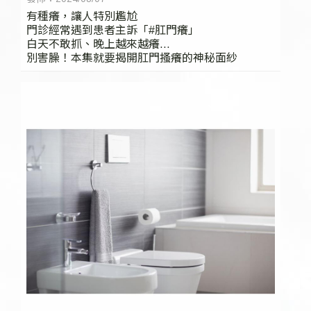
有種癢，讓人特別尷尬
門診經常遇到患者主訴「#肛門癢」
白天不敢抓、晚上越來越癢...
別害臊！本集就要揭開肛門搔癢的神秘面紗