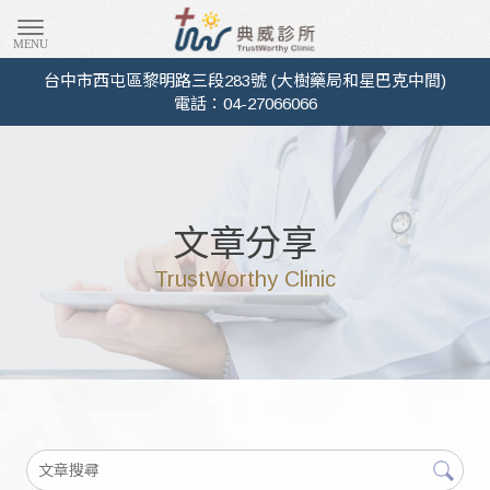
典威診所-
台中市西屯區黎明路三段283號 (大樹藥局和星巴克中間)
電話：04-27066066
文章分享