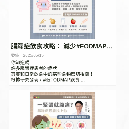
腸躁症飲食攻略： 減少#FODMAP類
食物，告別腸子不適！| 台中腸胃科
發佈：2025/05/15
你知道嗎
許多腸躁症患者的症狀
其實和日常飲食中的某些食物密切相關！
根據研究發現，#低FODMAP飲食
對於減輕腸躁症的症狀非常有效