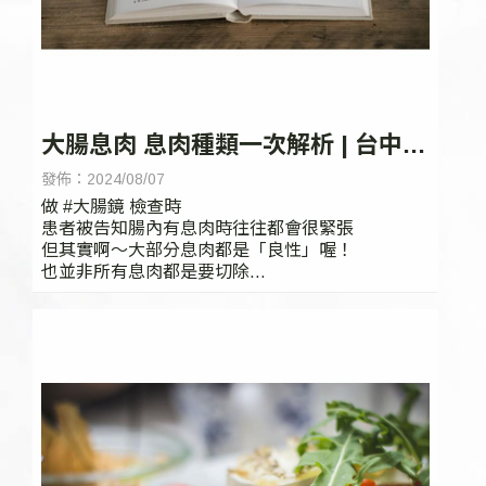
大腸息肉 息肉種類一次解析 | 台中大
腸鏡檢查 | 台中無痛大腸鏡
發佈：2024/08/07
做 #大腸鏡 檢查時
患者被告知腸內有息肉時往往都會很緊張
但其實啊～大部分息肉都是「良性」喔！
也並非所有息肉都是要切除
#通常有賴臨床醫師的